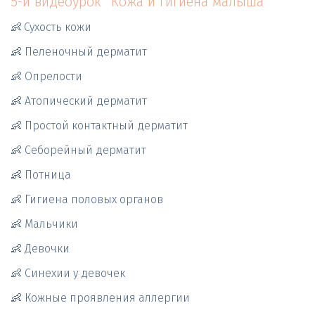
5-й видеоурок "Кожа и гигиена малыша"
👶
Сухость кожи 
👶 Пеленочный дерматит 
👶 Опрелости 
👶 Атопический дерматит
👶 Простой контактный дерматит
👶 Себорейный дерматит
👶 Потница
👶 Гигиена половых органов
👶 Мальчики
👶 Девочки
👶 Синехии у девочек
👶 Кожные проявления аллергии