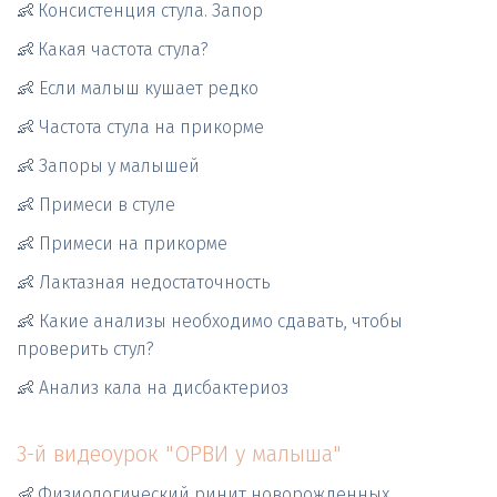
👶
Консистенция стула. Запор 
👶
Какая частота стула?
👶 Если малыш кушает редко
👶 Частота стула на прикорме
👶 Запоры у малышей
👶 Примеси в стуле
👶 Примеси на прикорме
👶 Лактазная недостаточность
👶 Какие анализы необходимо сдавать, чтобы 
проверить стул?
👶 Анализ кала на дисбактериоз
3-й видеоурок "ОРВИ у малыша"
👶
Физиологический ринит новорожденных   