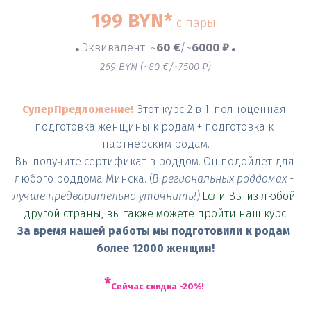
199 BYN*
с пары
Эквивалент: ~
60 €
/~
6000 ₽
●
●
269 BYN (~80 €/~7500 ₽)
СуперПредложение!
Этот курс 2 в 1: п
олноценная 
подготовка женщины к родам + подготовка к 
партнерским родам.

Вы получите сертификат в роддом. Он подойдет для 
любого роддома Минска. (
В региональных роддомах - 
лучше предварительно уточнить!) 
Если Вы из любой 
другой страны, вы также можете пройти наш курс!
За время нашей работы мы подготовили к родам 
более 12000 женщин!
*
Сейчас скидка -20%!