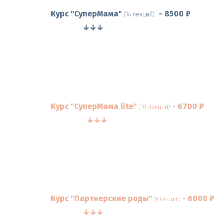
Курс "СуперМама" 
  - 8500 ₽

(14 лекций)
                ↓↓↓
Курс "СуперМама lite" 
 - 6700 ₽ 

(10 лекций)
                  ↓↓↓
Курс "Партнерские роды" 
 - 6000 ₽   

(9 лекций)
                ↓↓↓           